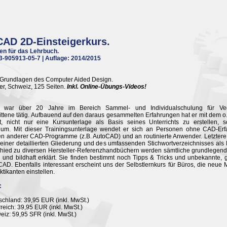
AD 2D-Einsteigerkurs.
en für das Lehrbuch.
3-905913-05-7 | Auflage: 2014/2015
 Grundlagen des Computer Aided Design.
r, Schweiz, 125 Seiten.
Inkl. Online-Übungs-Videos!
 war über 20 Jahre im Bereich Sammel- und Individualschulung für Vect
ittene tätig. Aufbauend auf den daraus gesammelten Erfahrungen hat er mit dem o.
cht, nicht nur eine Kursunterlage als Basis seines Unterrichts zu erstellen
dium. Mit dieser Trainingsunterlage wendet er sich an Personen ohne CAD-Er
en anderer CAD-Programme (z.B. AutoCAD) und an routinierte Anwender. Letzter
einer detaillierten Gliederung und des umfassenden Stichwortverzeichnisses al
chied zu diversen Hersteller-Referenzhandbüchern werden sämtliche grundlege
h und bildhaft erklärt. Sie finden bestimmt noch Tipps & Tricks und unbekannte,
D. Ebenfalls interessant erscheint uns der Selbstlernkurs für Büros, die neue 
ktikanten einstellen.
:
schland: 39,95 EUR (inkl. MwSt.)
rreich: 39,95 EUR (inkl. MwSt.)
eiz: 59,95 SFR (inkl. MwSt.)