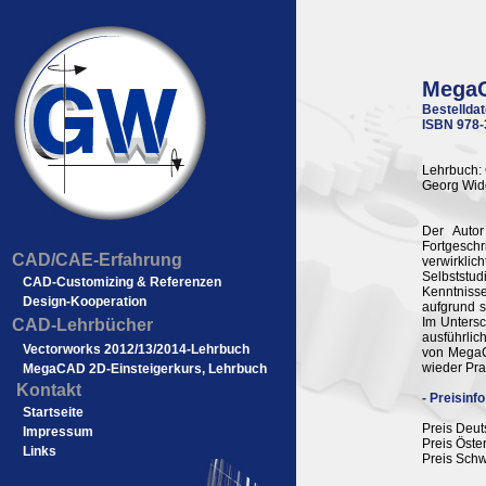
MegaC
Bestelldat
ISBN 978-
Lehrbuch:
Georg Wide
Der Autor
Fortgeschr
CAD/CAE-Erfahrung
verwirkli
Selbststu
CAD-Customizing & Referenzen
Kenntniss
Design-Kooperation
aufgrund s
Im Unters
CAD-Lehrbücher
ausführlic
Vectorworks 2012/13/2014-Lehrbuch
von MegaCA
wieder Pra
MegaCAD 2D-Einsteigerkurs, Lehrbuch
Kontakt
- Preisinfo
Startseite
Preis Deut
Impressum
Preis Öste
Links
Preis Schw