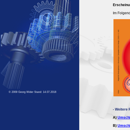
Erscheinu
Im Folgend
© 2009 Georg Wider Stand:
14.07.2018
-
Weitere 
A)
Umschl
B)
Umschl