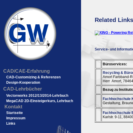
Related Link
Service- und Informat
Büroservices:
CAD/CAE-Erfahrung
Recycling & Bürom
Amort Farbband-Re
CAD-Customizing & Referenzen
Herr Amort, 78464
Design-Kooperation
CAD-Lehrbücher
Bezug zu Instituti
Vectorworks 2012/13/2014-Lehrbuch
Fachhochschule
MegaCAD 2D-Einsteigerkurs, Lehrbuch
Gestaltung, Braun
Kontakt
Startseite
Fachhochschule
Karlstr. 9-11, 8840
Impressum
Links