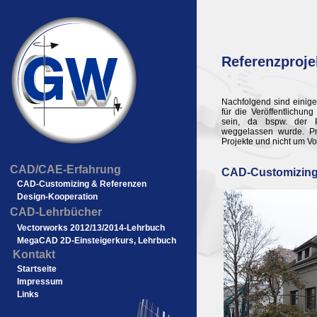
Referenzproje
Nachfolgend sind einige
für die Veröffentlichun
sein, da bspw. der 
weggelassen wurde. Pr
Projekte und nicht um Vol
CAD/CAE-Erfahrung
CAD-Customizing
CAD-Customizing & Referenzen
Design-Kooperation
CAD-Lehrbücher
Vectorworks 2012/13/2014-Lehrbuch
MegaCAD 2D-Einsteigerkurs, Lehrbuch
Kontakt
Startseite
Impressum
Links